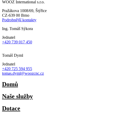
WOOZ International s.r.o.
Pražákova 1008/69, Štýřice
CZ-639 00 Brno
Podrobnější kontakty
Ing. Tomáš Sýkora
Jednatel
+420 739 017 450
sykora@woozcnc.cz
Tomáš Dyml
Jednatel
+420 725 594 955
tomas.dyml@woozcnc.cz
Domů
Naše služby
Dotace