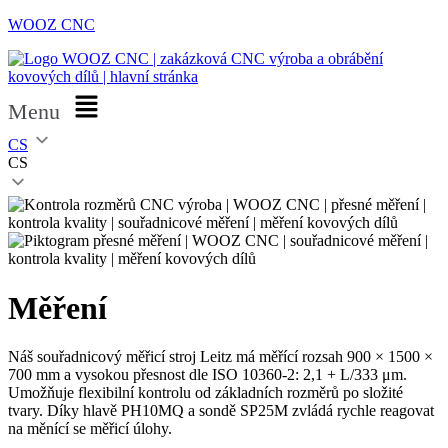
WOOZ CNC
Menu
CS
CS
Měření
Náš souřadnicový měřicí stroj Leitz má měřící rozsah 900 × 1500 ×
700 mm a vysokou přesnost dle ISO 10360-2: 2,1 + L/333 μm.
Umožňuje flexibilní kontrolu od základních rozměrů po složité
tvary. Díky hlavě PH10MQ a sondě SP25M zvládá rychle reagovat
na měnící se měřicí úlohy.